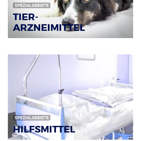
SPEZIALGEBIETE
TIER-
ARZNEIMITTEL
Bildquelle: © Iris Klauenberg / pixelio.de
SPEZIALGEBIETE
HILFSMITTEL