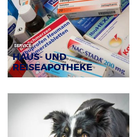
SERVICE
HAUS- UND
REISEAPOTHEKE
Bildquelle: © Tim Reckmann / pixelio.de