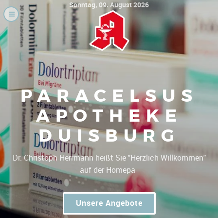
Sonntag, 09. August 2026
PARACELSUS
APOTHEKE
DUISBURG
|
Dr. Christoph Herrmann heißt Sie "Herz
Unsere Angebote