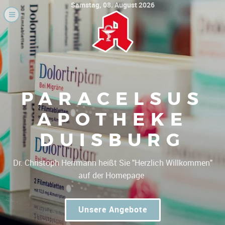
Samstag, 08. August 2026
PARACELSUS
APOTHEKE
DUISBURG
|
Dr. Christoph Herrmann heißt Sie "Herzl
Unsere Angebote