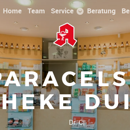
Home
Team
Service
Beratung
Be
PARACELS
HEKE DU
ute Preise - umfassender Service - qualifiz