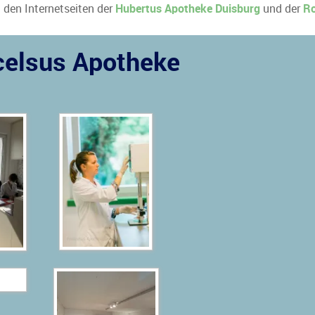
u den Internetseiten der
Hubertus Apotheke Duisburg
und der
Ro
acelsus Apotheke