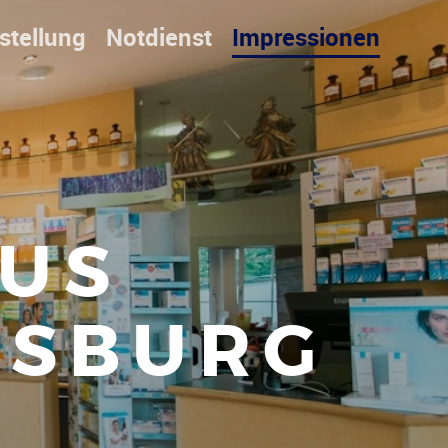
stellung
Notdienst
Impressionen
US
ISBURG
ierte Ber
|