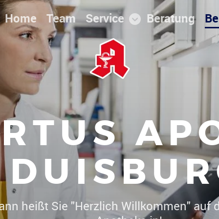
Home
Team
Service
Beratung
Be
RTUS AP
DUISBUR
 Christoph Herrmann heißt Sie "Herzlich 