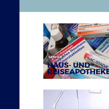
SERVICE
HAUS- UND
REISEAPOTHEK
Bildquelle: © Tim Reckmann / pixelio.de