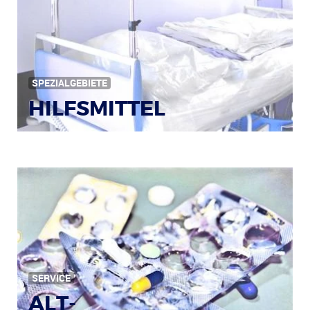
Bildquelle: © Iris Klauenberg / pixelio.de
SPEZIALGEBIETE
HILFSMITTEL
Bild: © Rainer Sturm / pixelio.de
SERVICE
ALT-