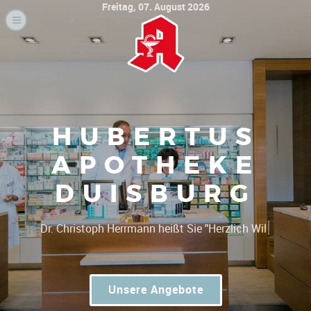
Freitag, 07. August 2026
HUBERTUS
APOTHEKE
DUISBURG
|
Dr. Chri
Unsere Angebote