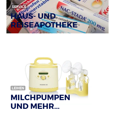
SERVICE
HAUS- UND
REISEAPOTHEKE
Bildquelle: © Tim Reckmann / pixelio.de
LEIHEN
MILCHPUMPEN
UND MEHR...