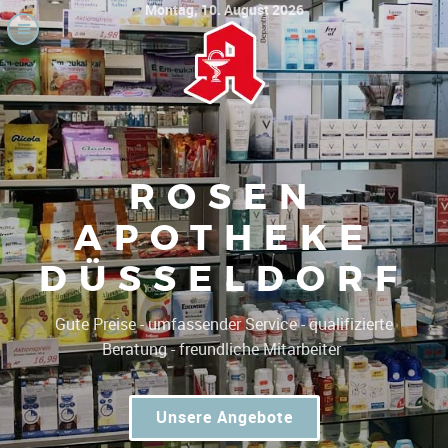
Montag, 10. August 2026
ROSEN
APOTHEKE
DÜSSELDORF
Gute Preise - umfassender Service - qualifizierte
|
Beratung - freundliche Mitarbeiter!
Unsere Angebote