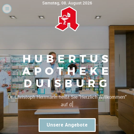
Samstag, 08. August 2026
HUBERTUS
APOTHEKE
DUISBURG
|
Dr. Christoph Herrman
Unsere Angebote