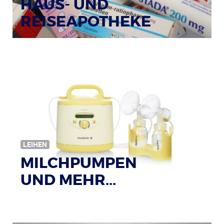
HAUS- UND
REISEAPOTHEKE
Bildquelle: © Tim Reckmann / pixelio.de
LEIHEN
MILCHPUMPEN
UND MEHR...