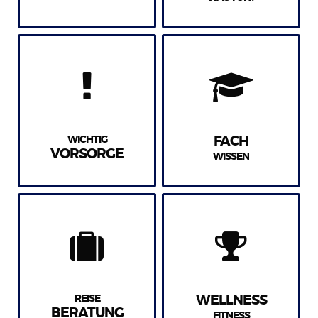
WICHTIG
FACH
VORSORGE
WISSEN
REISE
WELLNESS
BERATUNG
FITNESS