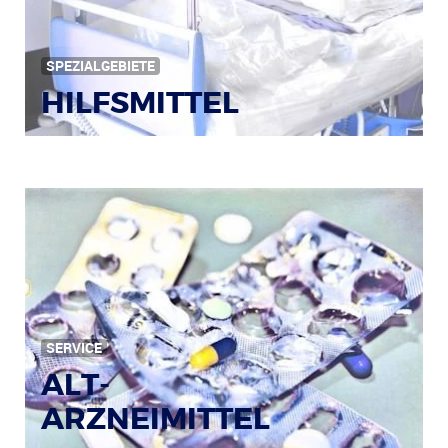
SPEZIALGEBIETE
HILFSMITTEL
Bild: © Rainer Sturm / pixelio.de
SERVICE
ALT-
ARZNEIMITTEL