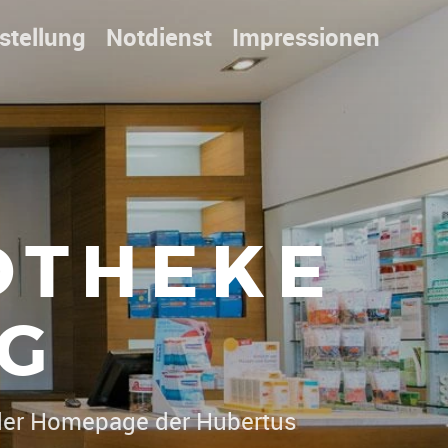
stellung
Notdienst
Impressionen
OTHEKE
G
|