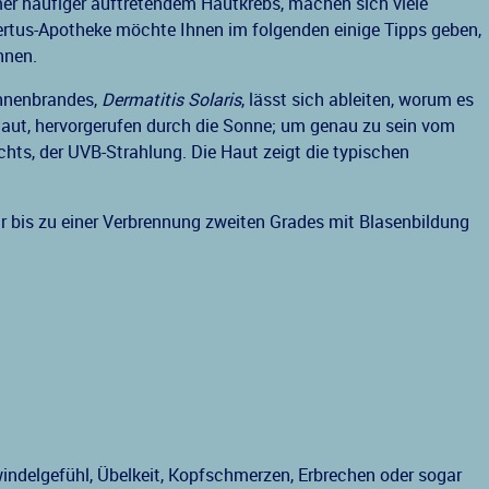
r häufiger auftretendem Hautkrebs, machen sich viele
tus-Apotheke möchte Ihnen im folgenden einige Tipps geben,
nnen.
nnenbrandes,
Dermatitis Solaris
, lässt sich ableiten, worum es
Haut, hervorgerufen durch die Sonne; um genau zu sein vom
chts, der UVB-Strahlung. Die Haut zeigt die typischen
r bis zu einer Verbrennung zweiten Grades mit Blasenbildung
ndelgefühl, Übelkeit, Kopfschmerzen, Erbrechen oder sogar