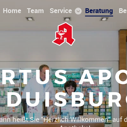
Home
Team
Service
Beratung
Be
RTUS AP
DUISBUR
Dr. Christoph Herrmann heißt Sie "