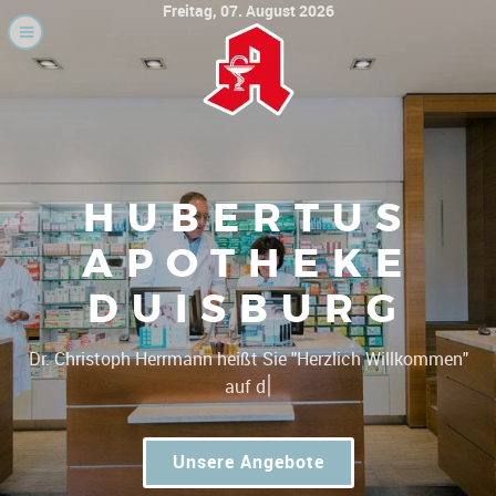
Freitag, 07. August 2026
HUBERTUS
APOTHEKE
DUISBURG
|
Dr. Christoph Herrmann
Unsere Angebote