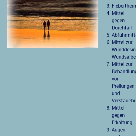
Fieberther
Mittel
gegen
Durchfall
Abführmitt
Mittel zur
Wunddesinf
Wundsalbe
Mittel zur
Behandlun
von
Prellungen
und
Verstauch
Mittel
gegen
Erkältung
Augen