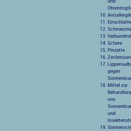
und
Ohrentropf
Antiallergi
Einschlafmi
Schmerzmi
Verbandmit
Schere
Pinzette
Zeckenzan
Lippensalb
gegen
Sonnenbra
Mittel zur
Behandlun
von
Sonnenbra
und
Insektenst
Sonnensch