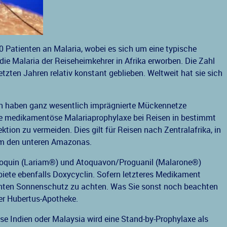
0 Patienten an Malaria, wobei es sich um eine typische
die Malaria der Reiseheimkehrer in Afrika erworben. Die Zahl
etzten Jahren relativ konstant geblieben. Weltweit hat sie sich
ten haben ganz wesentlich imprägnierte Mückennetze
che medikamentöse Malariaprophylaxe bei Reisen in bestimmt
ktion zu vermeiden. Dies gilt für Reisen nach Zentralafrika, in
um den unteren Amazonas.
floquin (Lariam®) und Atoquavon/Proguanil (Malarone®)
biete ebenfalls Doxycyclin. Sofern letzteres Medikament
enten Sonnenschutz zu achten. Was Sie sonst noch beachten
 der Hubertus-Apotheke.
ise Indien oder Malaysia wird eine Stand-by-Prophylaxe als