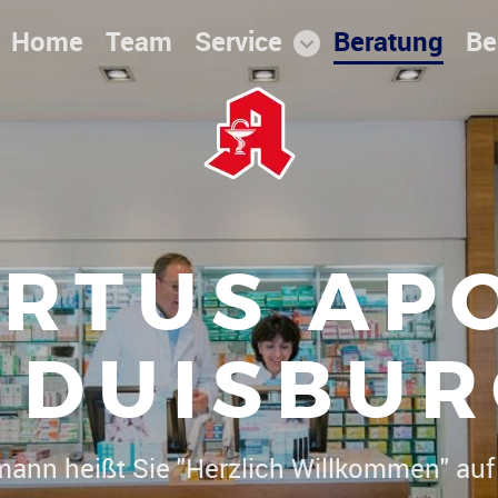
Home
Team
Service
Beratung
Be
RTUS AP
DUISBUR
Dr. Christoph Herrmann he
|