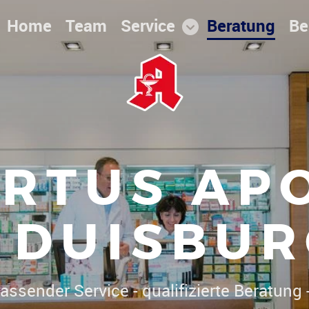
Home
Team
Service
Beratung
Be
RTUS AP
DUISBUR
assender Service - qualifizierte Beratung -