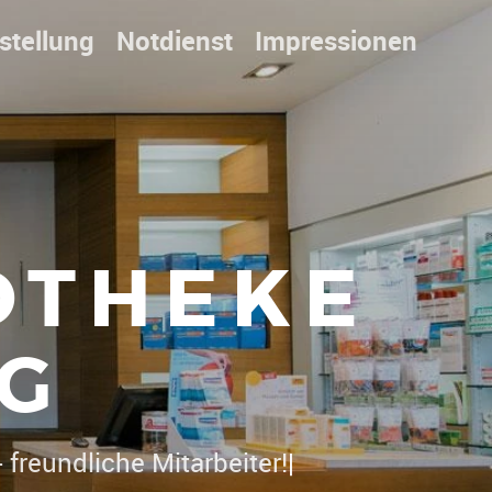
stellung
Notdienst
Impressionen
OTHEKE
G
 freundliche Mitarbeiter!
|