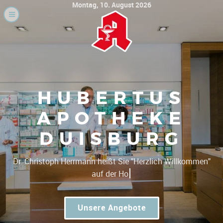
Montag, 10. August 2026
HUBERTUS
APOTHEKE
DUISBURG
|
Dr. Christoph Herrmann heißt
Unsere Angebote