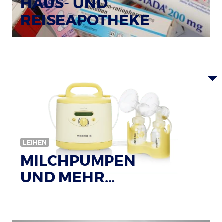
HAUS- UND
REISEAPOTHEKE
Bildquelle: © Tim Reckmann / pixelio.de
LEIHEN
MILCHPUMPEN
UND MEHR...