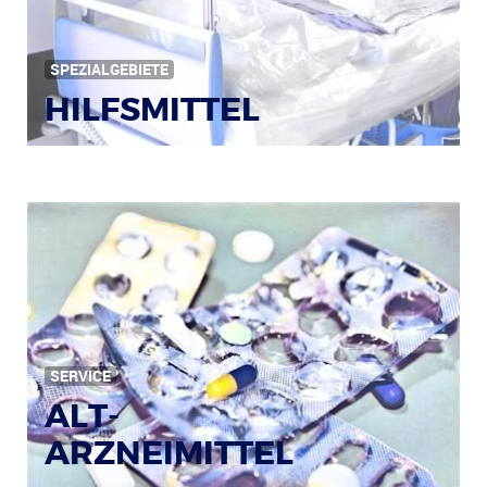
SPEZIALGEBIETE
HILFSMITTEL
Bild: © Rainer Sturm / pixelio.de
SERVICE
ALT-
ARZNEIMITTEL