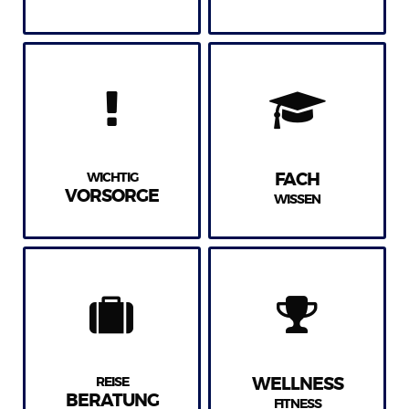
WICHTIG
FACH
VORSORGE
WISSEN
REISE
WELLNESS
BERATUNG
FITNESS