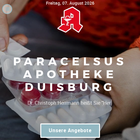
Freitag, 07. August 2026
PARACELSUS
APOTHEKE
DUISBURG
|
Dr. C
Unsere Angebote