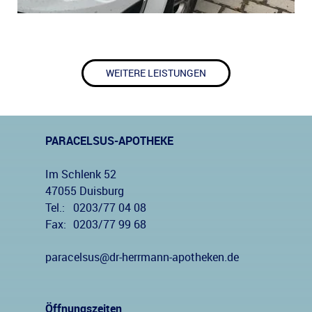
WEITERE LEISTUNGEN
PARACELSUS-APOTHEKE
Im Schlenk 52
47055 Duisburg
Tel.:
0203/77 04 08
Fax:
0203/77 99 68
paracelsus@dr-herrmann-apotheken.de
Öffnungszeiten