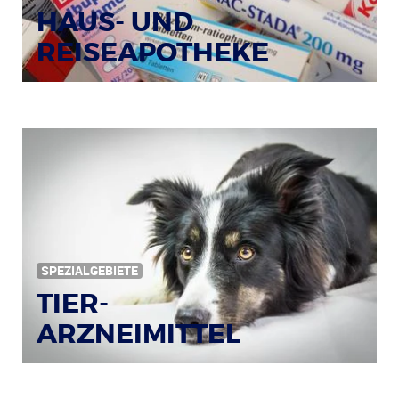
HAUS- UND
REISEAPOTHEKE
Bildquelle: © Tim Reckmann / pixelio.de
SPEZIALGEBIETE
TIER-
ARZNEIMITTEL