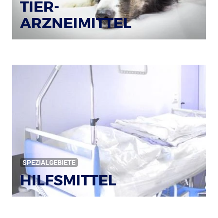
TIER-
ARZNEIMITTEL
Bildquelle: © Iris Klauenberg / pixelio.de
SPEZIALGEBIETE
HILFSMITTEL