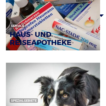
SERVICE
HAUS- UND
REISEAPOTHEKE
Bildquelle: © Tim Reckmann / pixelio.de
SPEZIALGEBIETE