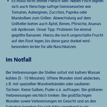
Es muss nicht immer Fleisch sein: Neben Fisch eignen
sich auch fleischige saftige Gemüsesorten wie
Tomaten, Auberginen, Zucchini, Paprika oder
Maiskolben zum Grillen. Abwechslung auf dem
Grillteller bieten auch Äpfel, Birnen, Pfirsiche, Ananas
odr Aprikosen. Unser Tipp: Probieren Sie einmal
gegrillte Bananen. Hierzu die noch ungeschälte Frucht
auf den Rost legen, bis diese ganz dunkel wird -
besonders lecker für alle Naschkatzen.
Im Notfall
Bei Verbrennungen die Stellen sofort mit kaltem Wasser
kühlen (5 - 10 Minuten). Offene Wunden steril abdecken,
z.B. mit speziellen Wundverbänden oder sauberen
Tüchern. Keine Salben, Puder o.ä. auftragen. Bei größeren
Verbrennungen reichlich trinken. Bei großflächigen
Wunden sowie Verbrennungen im Gesicht und an den
Gelenken begeben Sie sich bitte umgehend in ein