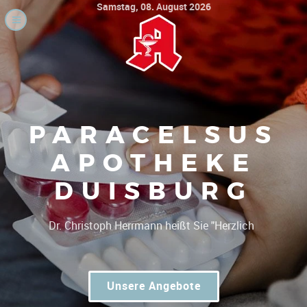
Samstag, 08. August 2026
PARACELSUS
APOTHEKE
DUISBURG
|
Dr.
Unsere Angebote