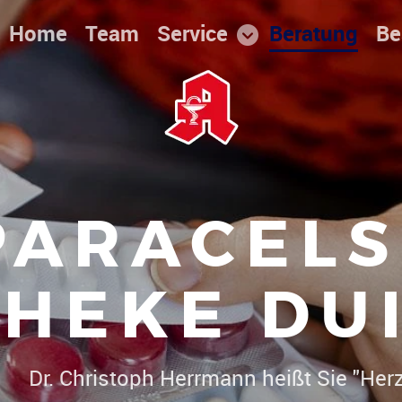
Home
Team
Service
Beratung
Be
PARACELS
HEKE DU
Gute
|