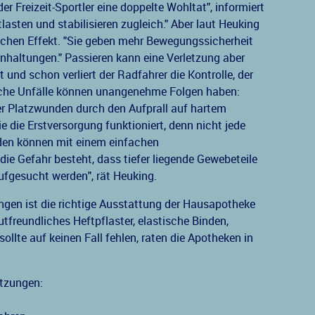
r Freizeit-Sportler eine doppelte Wohltat", informiert
lasten und stabilisieren zugleich." Aber laut Heuking
schen Effekt. "Sie geben mehr Bewegungssicherheit
nhaltungen." Passieren kann eine Verletzung aber
t und schon verliert der Radfahrer die Kontrolle, der
Solche Unfälle können unangenehme Folgen haben:
 Platzwunden durch den Aufprall auf hartem
ie die Erstversorgung funktioniert, denn nicht jede
den können mit einem einfachen
e Gefahr besteht, dass tiefer liegende Gewebeteile
 aufgesucht werden", rät Heuking.
ungen ist die richtige Ausstattung der Hausapotheke
tfreundliches Heftpflaster, elastische Binden,
llte auf keinen Fall fehlen, raten die Apotheken in
etzungen: