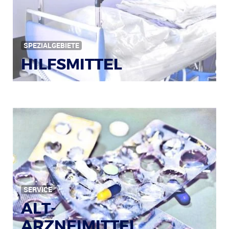
SPEZIALGEBIETE
HILFSMITTEL
Bild: © Rainer Sturm / pixelio.de
SERVICE
ALT-
ARZNEIMITTEL