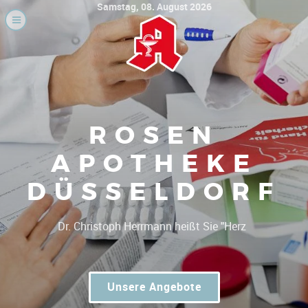
Samstag, 08. August 2026
ROSEN
APOTHEKE
DÜSSELDORF
|
G
Unsere Angebote