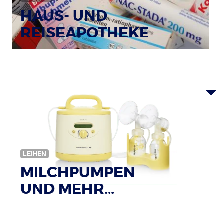
HAUS- UND
REISEAPOTHEKE
Bildquelle: © Tim Reckmann / pixelio.de
LEIHEN
MILCHPUMPEN
UND MEHR...