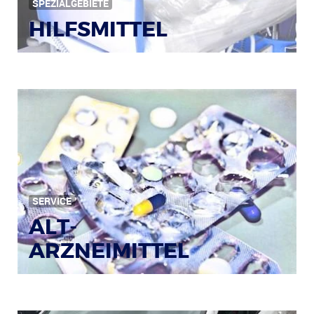
SPEZIALGEBIETE
HILFSMITTEL
Bild: © Rainer Sturm / pixelio.de
SERVICE
ALT-
ARZNEIMITTEL