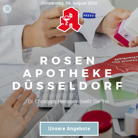
Donnerstag, 06. August 2026
ROSEN
APOTHEKE
DÜSSELDORF
|
Gu
Unsere Angebote